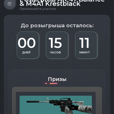
& M4A1 Krestblack
Принимайте участие
До розыгрыша осталось:
00
15
11
ДНЕЙ
ЧАСОВ
МИНУТ
Призы