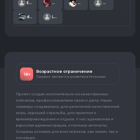
Egor 48 rus
Mafioze
Mop9lK_Xanau
MoreThanLovee
diska21061991D
Lufas
Возрастное ограничение
18+
Сервис является развлекательным
Проект создан исклчительно из качественных
плагинов, профессианалами своего дела. Наши
серверы создавались для ценителей качественной
игры, хорошей стрельбы, для приятного
времяпровождения и отдыха. У нас адекватная и
взрослая администрация, отличные античиты.
Созданы условия для всех игроков, как steam, так и
nonsteam.