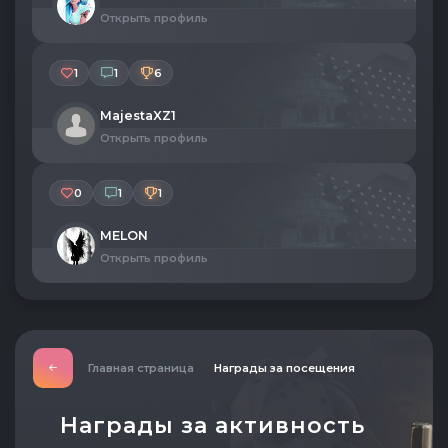
Открыть профиль
1
1
6
MajestaXZ1
Открыть профиль
0
1
1
MELON
Открыть профиль
Главная страница
Награды за посещения
Награды за активность