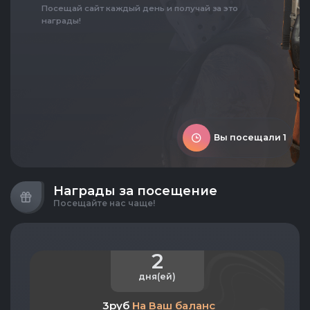
Посещай сайт каждый день и получай за это
награды!
Вы посещали 1
Награды за посещение
Посещайте нас чаще!
2
дня(ей)
3руб
На Ваш баланс