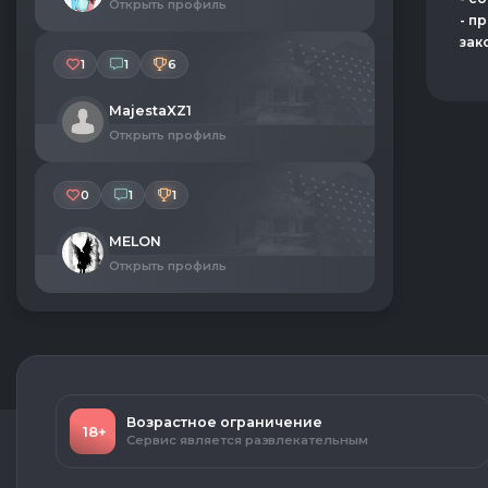
Открыть профиль
- п
зак
1
1
6
MajestaXZ1
Открыть профиль
0
1
1
MELON
Открыть профиль
Возрастное ограничение
18+
Сервис является развлекательным