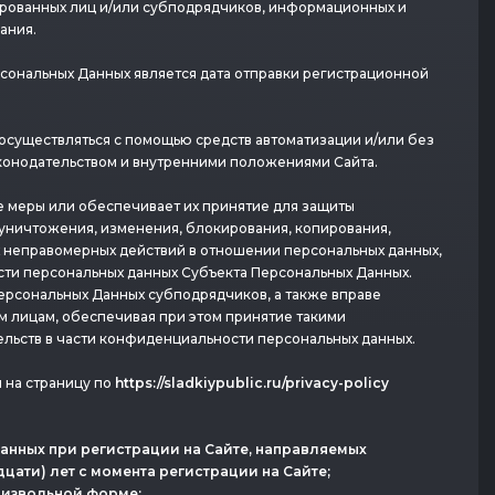
лированных лиц и/или субподрядчиков, информационных и
ания.
сональных Данных является дата отправки регистрационной
существляться с помощью средств автоматизации и/или без
аконодательством и внутренними положениями Сайта.
 меры или обеспечивает их принятие для защиты
 уничтожения, изменения, блокирования, копирования,
х неправомерных действий в отношении персональных данных,
сти персональных данных Субъекта Персональных Данных.
ерсональных Данных субподрядчиков, а также вправе
 лицам, обеспечивая при этом принятие такими
ьств в части конфиденциальности персональных данных.
 на страницу по
https://sladkiypublic.ru/privacy-policy
занных при регистрации на Сайте, направляемых
дцати) лет с момента регистрации на Cайте;
роизвольной форме;