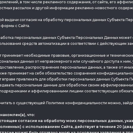
домлений, в том числе рекламного содержания, от сайта, его аффи
остных рассылок и другой информации рекламно-новостного содерж
ой выдачи согласия на обработку персональных данных Субъекта Пер
-формы с Сайта.
аботка персональных данных Субъекта Персональных Данных может о
ользования средств автоматизации в соответствии с действующим з
т принимает необходимые правовые, организационные и технические
сональных данных от неправомерного или случайного доступа к ним,
доставления, распространения персональных данных, а также от ины
акже принимает на себя обязательство сохранения конфиденциально
т вправе привлекать для обработки персональных данных Субъекта П
едавать персональные данные для обработки своим аффилированным
подрядчиками и аффилированными лицами соответствующих обязател
читать о существующей Политике конфиденциальности можно, зайдя
знакомлен(а), что:
астоящее согласие на обработку моих персональных данных, ука
полненных) с использованием Cайта, действует в течение 20 (два
огласие может быть отозвано мною на основании заявления в п