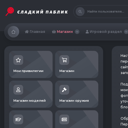
Найти пользователя...
Главная
Магазин
Игровой раздел
Нас
пер
сайт
Мои привилегии
Магазин
зап
Под
мои
фот
Магазин моделей
Магазин оружия
уто
бло
Обр
Пер