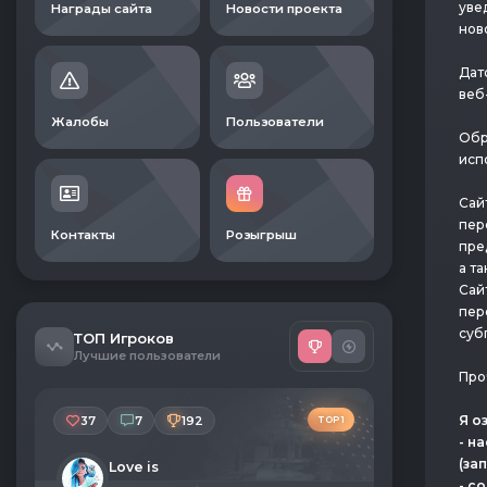
уве
Награды сайта
Новости проекта
нов
Дат
веб
Жалобы
Пользователи
Обр
исп
Сай
пер
Контакты
Розыгрыш
пре
а т
Сай
пер
суб
ТОП Игроков
Лучшие пользователи
Про
Я о
37
7
192
TOP 1
- н
(за
Love is
- с