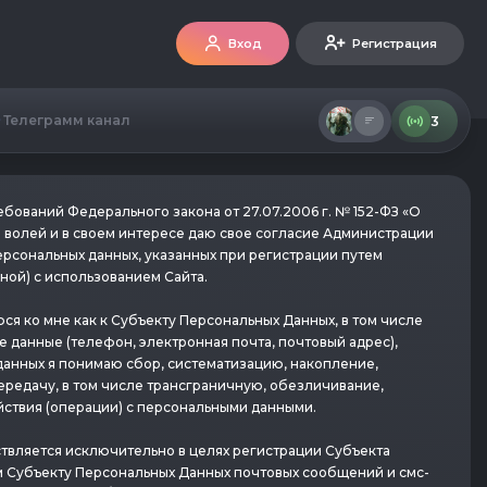
Вход
Регистрация
Телеграмм канал
3
ебований Федерального закона от 27.07.2006 г. № 152-ФЗ «О
 волей и в своем интересе даю свое согласие Администрации
оих персональных данных, указанных при регистрации путем
нной) с использованием Сайта.
 ко мне как к Субъекту Персональных Данных, в том числе
е данные (телефон, электронная почта, почтовый адрес),
анных я понимаю сбор, систематизацию, накопление,
ередачу, в том числе трансграничную, обезличивание,
йствия (операции) с персональными данными.
твляется исключительно в целях регистрации Субъекта
м Субъекту Персональных Данных почтовых сообщений и смс-