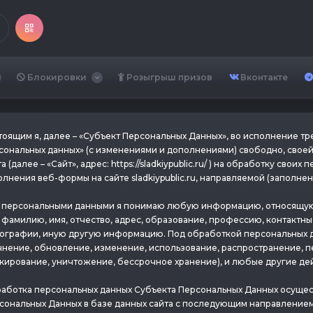
Блокировки
Розыгрыш призов
Вконтакте
тоящим я, далее – «Субъект Персональных Данных», во исполнение тр
сональных данных» (с изменениями и дополнениями) свободно, своей
а (далее – «Сайт», адрес: https://sladkiypublic.ru/ ) на обработку св
олнения веб-формы на сайте sladkiypublic.ru, направляемой (заполне
 персональными данными я понимаю любую информацию, относящуюся
 фамилию, имя, отчество, адрес, образование, профессию, контактны
ографии, иную другую информацию. Под обработкой персональных д
чнение, обновление, изменение, использование, распространение, п
кирование, уничтожение, бессрочное хранение), и любые другие де
аботка персональных данных Субъекта Персональных Данных осущес
сональных Данных в базе данных сайта с последующим направление