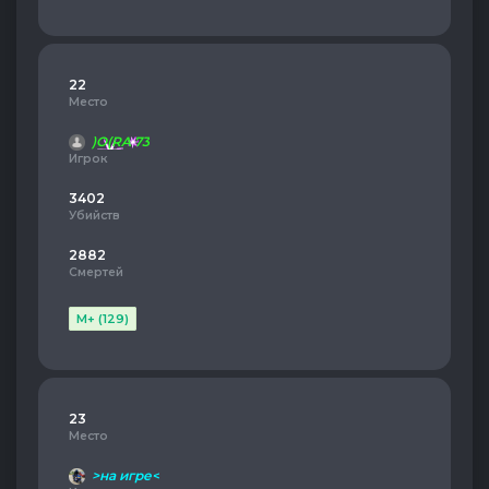
22
Место
)O(RA 73
Игрок
3402
Убийств
2882
Смертей
M+ (129)
23
Место
>на игре<