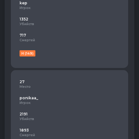
kep
Игрок
1352
Убийств
717
Смертей
H (149)
27
Место
ponikaa_
Игрок
2191
Убийств
1893
Смертей