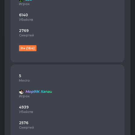
Игрок
6140
Убийств
2769
Смертей
H+ (164)
5
Место
Mop9lK Xanau
Игрок
4939
Убийств
2576
Смертей