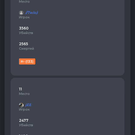
Место
//Twix//
Игрок
3560
Убийств
2565
Смертей
H- (133)
11
Место
jEE
Игрок
2477
Убийств