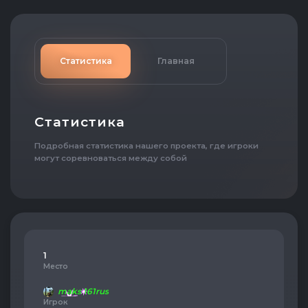
Статистика
Главная
Статистика
Подробная статистика нашего проекта, где игроки
могут соревноваться между собой
1
Место
maks 161rus
Игрок