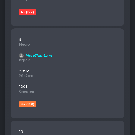
P- (172)
9
Место
MoreThanLove
Игрок
2892
Убийств
1201
Смертей
H+ (159)
10