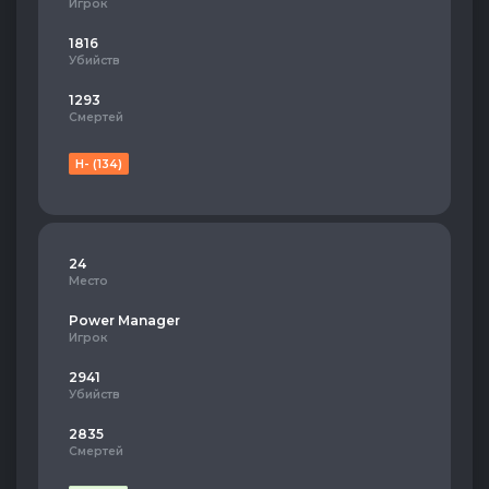
Игрок
1816
Убийств
1293
Смертей
H- (134)
24
Место
Power Manager
Игрок
2941
Убийств
2835
Смертей