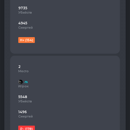
9735
Убийств
4945
Смертей
H+ (154)
2
Место
ni
Игрок
5548
Убийств
1496
Смертей
P- (178)