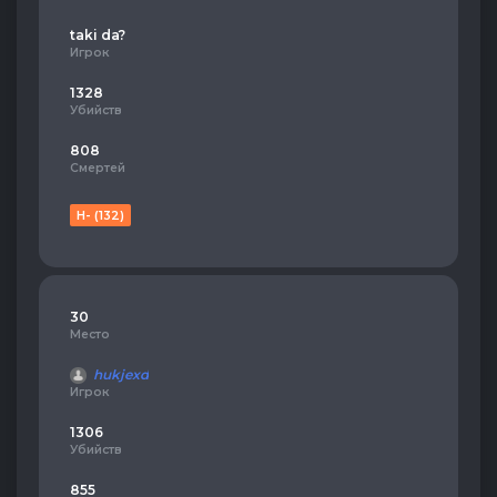
taki da?
Игрок
1328
Убийств
808
Смертей
H- (132)
30
Место
hukjexd
Игрок
1306
Убийств
855