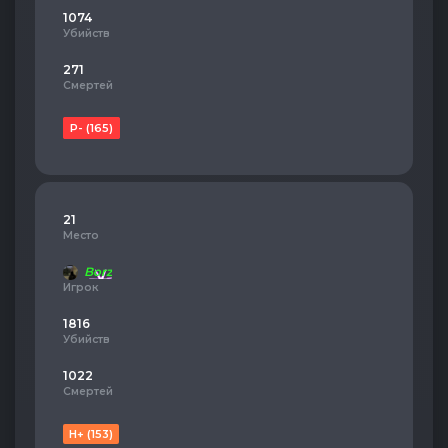
1074
Убийств
271
Смертей
P- (165)
21
Место
Borz
Игрок
1816
Убийств
1022
Смертей
H+ (153)