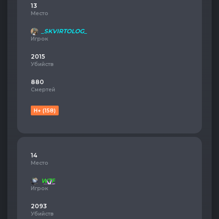
13
Место
_SKVIRTOLOG_
Игрок
2015
Убийств
880
Смертей
H+ (158)
14
Место
WTF
Игрок
2093
Убийств