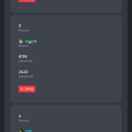
3
Место
Skank
Игрок
6136
Убийств
2422
Смертей
P- (172)
4
Место
228