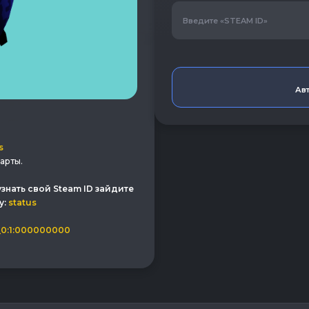
Авт
s
арты.
узнать свой Steam ID зайдите
у:
status
0:1:000000000