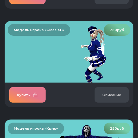
Модель игрока «GMas XF»
250руб
Купить
Описание
Модель игрока «Крик»
250руб