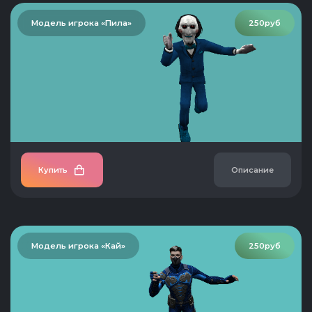
Модель игрока «Пила»
250руб
Купить
Описание
Модель игрока «Кай»
250руб