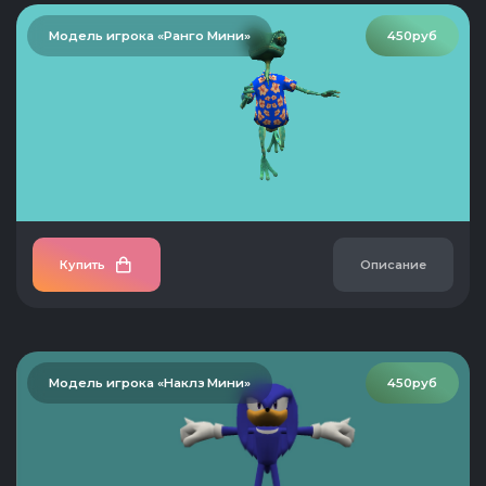
Модель игрока «Ранго Мини»
450руб
Купить
Описание
Модель игрока «Наклз Мини»
450руб