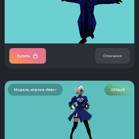
Купить
Описание
Модель игрока «Nier»
250руб