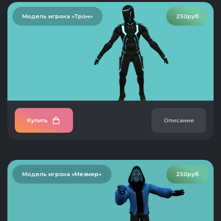
Модель игрока «Трон»
250руб
Купить
Описание
Модель игрока «Мезмер»
250руб