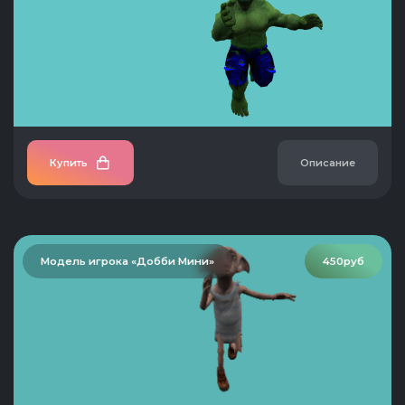
Купить
Описание
Модель игрока «Добби Мини»
450руб