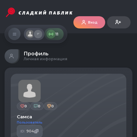
Вход
11
Профиль
Личная информация
0
0
0
Самса
Пользователь
904
ID: