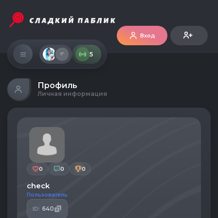
Вход
5
Профиль
Личная информация
0
0
0
check
Пользователь
640
ID: