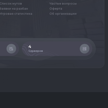
Список мутов
Частые вопросы
Заявки на разбан
Оферта
Игровая статистика
Об организации
4
70
Серверов
При