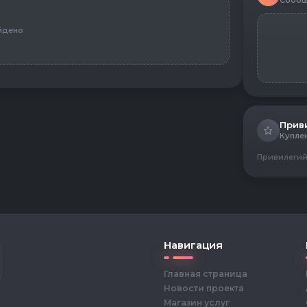
Сообщ
йдено
Прив
Купле
Привилегий
Навигация
Главная страница
Новости проекта
Магазин услуг