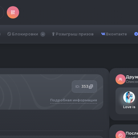
Блокировки
Розыгрыш призов
Вконтакте
Друз
Списо
353
ID:
Подробная информация
Love is
Посл