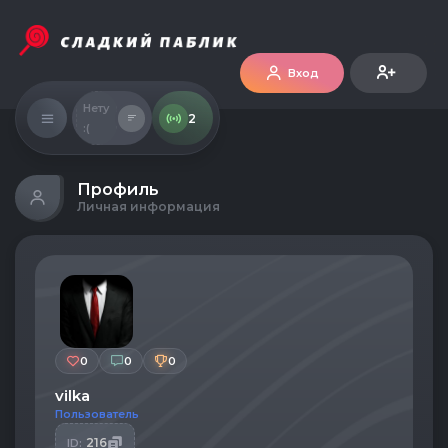
Вход
Нету
2
:(
Профиль
Личная информация
0
0
0
vilka
Пользователь
216
ID: