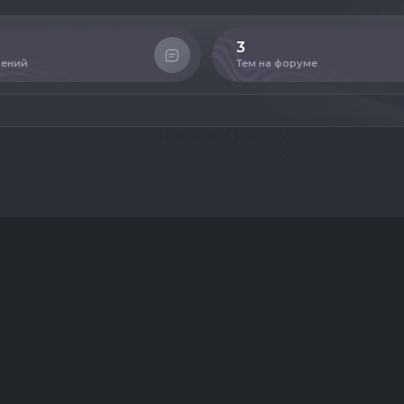
3
ений
Тем на форуме