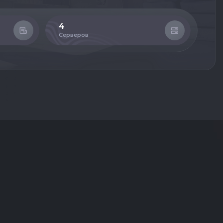
4
70
Серверов
При