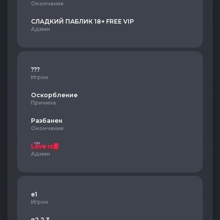
Окончание
СЛАДКИЙ ПАБЛИК 18+ FREE VIP
Админ
???
Игрок
Оскорбление
Причина
Разбанен
Окончание
Love is爱
Админ
e1
Игрок
п2,2,3