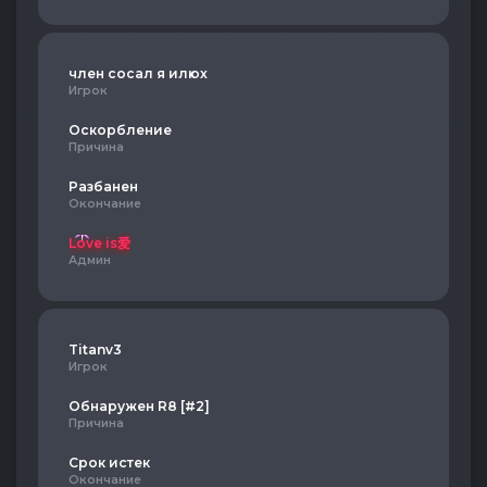
член сосал я илюх
Игрок
Оскорбление
Причина
Разбанен
Окончание
Love is爱
Админ
Titanv3
Игрок
Обнаружен R8 [#2]
Причина
Срок истек
Окончание