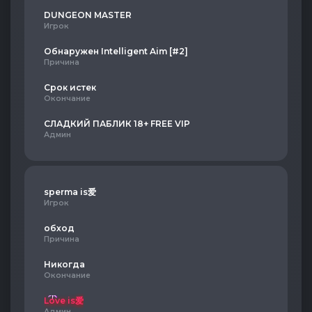
DUNGEON MASTER
Игрок
Обнаружен Intelligent Aim [#2]
Причина
Срок истек
Окончание
СЛАДКИЙ ПАБЛИК 18+ FREE VIP
Админ
sperma is爱
Игрок
обход
Причина
Никогда
Окончание
Love is爱
Админ