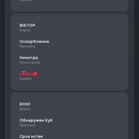
BIKTOP
Игрок
Оскорбление
Причина
Никогда
Окончание
Love is爱
Админ
RON1
Игрок
Обнаружен KyK
Причина
Срок истек